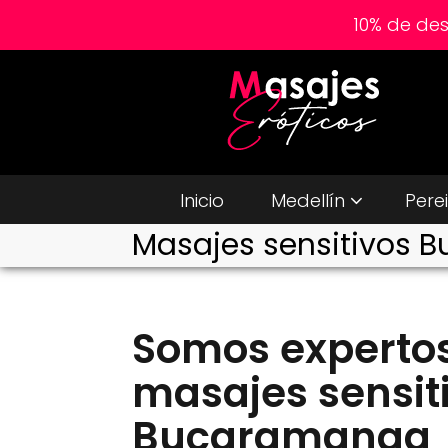
10% de de
Inicio
Medellín
Pere
Masajes sensitivos
Somos experto
masajes sensit
Bucaramanga