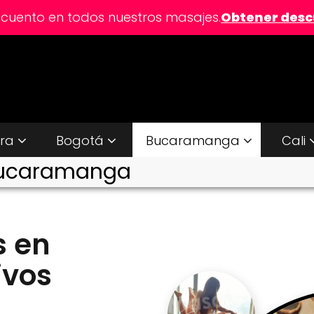
scuento en todos nuestros masajes.
Obtener des
ira
Bogotá
Bucaramanga
Cali
 Bucaramanga
s en
ivos