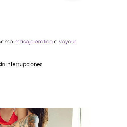
s como
masaje erótico
o
voyeur
.
in interrupciones.