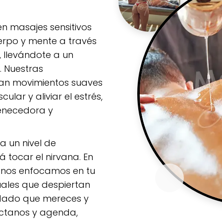
en masajes sensitivos
rpo y mente a través
, llevándote a un
. Nuestras
an movimientos suaves
ular y aliviar el estrés,
venecedora y
a un nivel de
á tocar el nirvana. En
, nos enfocamos en tu
uales que despiertan
uidado que mereces y
táctanos y agenda,