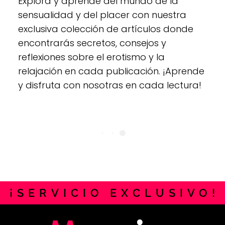
Explora y aprende del mundo de la
sensualidad y del placer con nuestra
exclusiva colección de artículos donde
encontrarás secretos, consejos y
reflexiones sobre el erotismo y la
relajación en cada publicación. ¡Aprende
y disfruta con nosotras en cada lectura!
¡
S
E
R
V
I
C
I
O
E
X
C
L
U
S
I
V
O
!