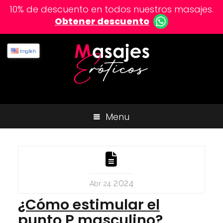
10% de descuento en todos nuestros masajes.
Obtener descuento
English
Menu
2024
Abr 24
¿Cómo estimular el
punto P masculino?