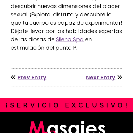
descubrir nuevas dimensiones del placer
sexual. ¡Explora, disfruta y descubre lo
que tu cuerpo es capaz de experimentar!
Déjate llevar por las habilidades expertas
de las diosas de
Silena Spa
en
estimulación del punto P.
Prev Entry
Next Entry
¡
S
E
R
V
I
C
I
O
E
X
C
L
U
S
I
V
O
!