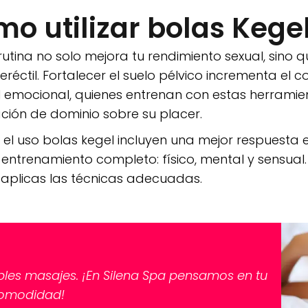
mo utilizar bolas Kege
u rutina no solo mejora tu rendimiento sexual, sin
réctil. Fortalecer el suelo pélvico incrementa el c
el emocional, quienes entrenan con estas herram
ación de dominio sobre su placer.
l uso bolas kegel incluyen una mejor respuesta er
n entrenamiento completo: físico, mental y sensua
y aplicas las técnicas adecuadas.
íbles masajes. ¡En Silena Spa pensamos en tu
omodidad!