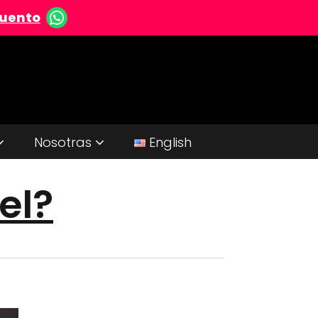
cuento
Nosotras
English
el?