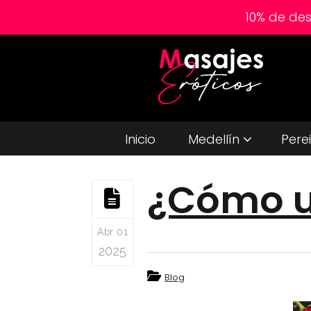
10% de de
Inicio
Medellín
Pere
¿Cómo ut
Abr 01
2025
Blog