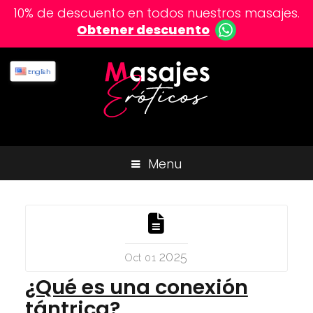
10% de descuento en todos nuestros masajes.
Obtener descuento
English
Menu
2025
Oct 01
¿Qué es una conexión
tántrica?