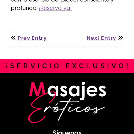
profundo.
¡Reserva ya!
Prev Entry
Next Entry
¡
S
E
R
V
I
C
I
O
E
X
C
L
U
S
I
V
O
!
Síguenos